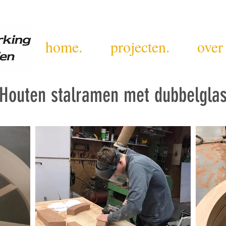
+31 6 11002648
info@markvandenen
home.
projecten.
over
Houten stalramen met dubbelgla