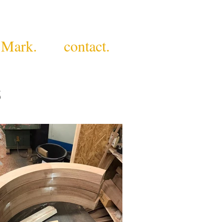
den.nl
 Mark.
contact.
s