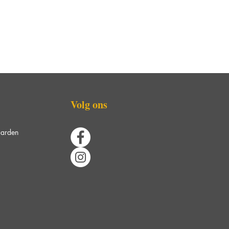
Volg ons
arden