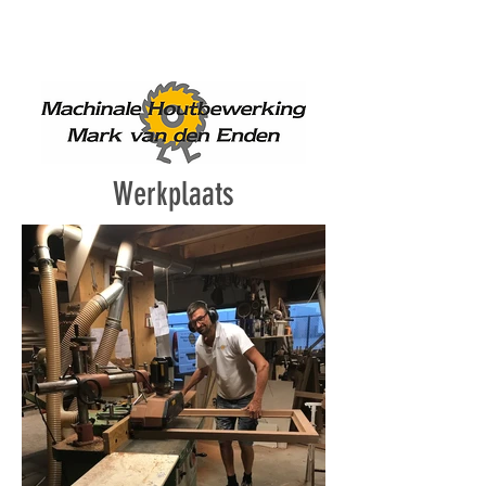
+31 6 11002648
info@markvandenenden.nl
Werkplaats