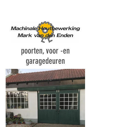
+31 6 11002648
info@markvandenenden.nl
poorten, voor -en
garagedeuren